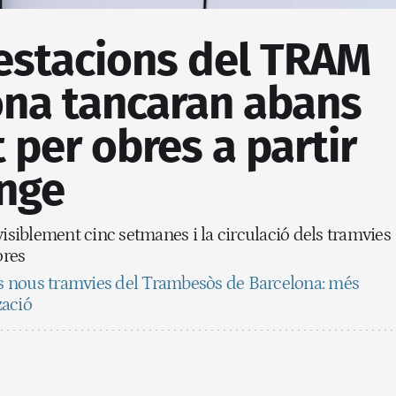
estacions del TRAM
ona tancaran abans
t per obres a partir
nge
visiblement cinc setmanes i la circulació dels tramvies
ores
ls nous tramvies del Trambesòs de Barcelona: més
zació