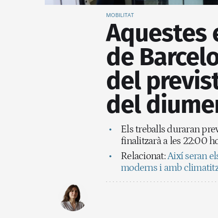
MOBILITAT
Aquestes 
de Barcel
del previs
del diume
Els treballs duraran pre
finalitzarà a les 22:00 h
Relacionat:
Així seran e
moderns i amb climatit