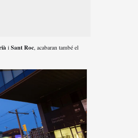
rià
Sant Roc
i
, acabaran també el