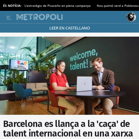
ÉS NOTÍCIA:
L'estratègia de Pisarello en plena campanya
Nou pulmó verd a Poblenou
LEER EN CASTELLANO
Passa’t al mode estalvi
Barcelona es llança a la 'caça' de
talent internacional en una xarxa