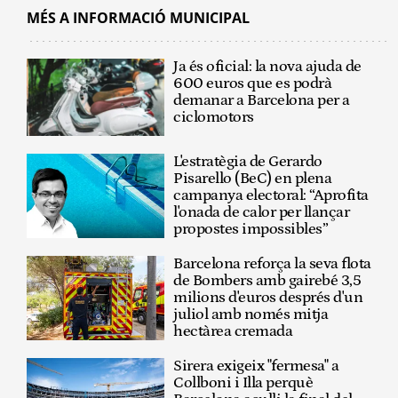
MÉS A INFORMACIÓ MUNICIPAL
Ja és oficial: la nova ajuda de
600 euros que es podrà
demanar a Barcelona per a
ciclomotors
L'estratègia de Gerardo
Pisarello (BeC) en plena
campanya electoral: “Aprofita
l'onada de calor per llançar
propostes impossibles”
Barcelona reforça la seva flota
de Bombers amb gairebé 3,5
milions d'euros després d'un
juliol amb només mitja
hectàrea cremada
Sirera exigeix "fermesa" a
Collboni i Illa perquè