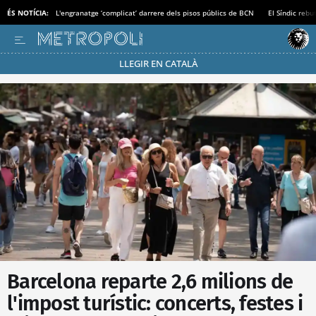
ÉS NOTÍCIA:
L'engranatge ‘complicat’ darrere dels pisos públics de BCN
El Síndic rebu
LLEGIR EN CATALÀ
Passa’t al mode estalvi
Barcelona reparte 2,6 milions de
l'impost turístic: concerts, festes i