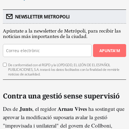
NEWSLETTER METROPOLI
Apúntate a la newsletter de Metrópoli, para recibir las
noticias más importantes de la ciudad.
APUNTA'M
De conformidad con el RGPD y la LOPDGDD, EL LEÓN DE EL ESPAÑOL
PUBLICACIONES, S.A. tratará los datos facilitados con la finalidad de remitirle
noticias de actualidad.
Contra una gestió sense supervisió
Junts
Arnau Vives
Des de
, el regidor
ha sostingut que
aprovar la modificació suposaria avalar la gestió
"improvisada i unilateral" del govern de Collboni,