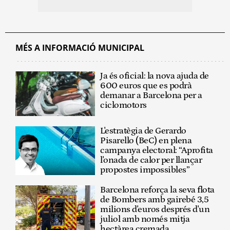
MÉS A INFORMACIÓ MUNICIPAL
Ja és oficial: la nova ajuda de
600 euros que es podrà
demanar a Barcelona per a
ciclomotors
L'estratègia de Gerardo
Pisarello (BeC) en plena
campanya electoral: “Aprofita
l'onada de calor per llançar
propostes impossibles”
Barcelona reforça la seva flota
de Bombers amb gairebé 3,5
milions d'euros després d'un
juliol amb només mitja
hectàrea cremada