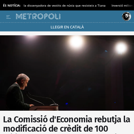
ÉS NOTÍCIA:
la dissenyadora de vestits de núvia que resisteix a Tiana
Inversió milionà
LLEGIR EN CATALÀ
Passa’t al mode estalvi
La Comissió d'Economia rebutja la
modificació de crèdit de 100