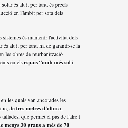
olar és alt i, per tant, és precís
 succió en l'àmbit per sota dels
s sistemes és mantenir l'activitat dels
 és alt i, per tant, ha de garantir-se la
en les obres de reurbanització
espais “amb més sol i
veïns en els
en les quals van ancorades les
tres metres d'altura
zinc, de
,
tallades, que permet el pas de l'aire i
de menys 30 graus a més de 70