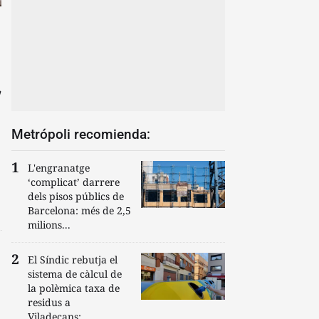
a
Metrópoli recomienda:
L'engranatge
‘complicat’ darrere
dels pisos públics de
Barcelona: més de 2,5
milions...
El Síndic rebutja el
sistema de càlcul de
la polèmica taxa de
residus a
Viladecans:...