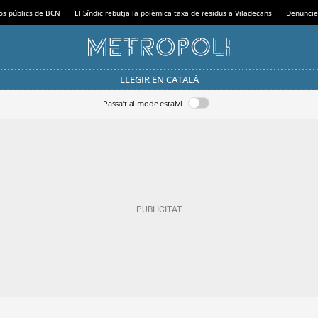
sos públics de BCN
El Síndic rebutja la polèmica taxa de residus a Viladecans
Denuncie
LLEGIR EN CATALÀ
Passa’t al mode estalvi