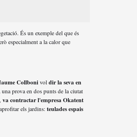
vegetació. És un exemple del que és
però especialment a la calor que
Jaume Collboni
dir la seva en
vol
rà una prova en dos punts de la ciutat
va contractar l'empresa Okatent
a,
teulades espais
aprofitar els jardins: