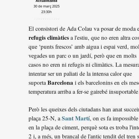
Actualitzada
30 de març 2025
23:30h
El consistori de Ada Colau va posar de moda e
refugis climàtics
a l'estiu, que no eren altra co
que ‘punts frescos’ amb aigua i espai verd, mol
vegades un parc o un jardí, però que en molts
casos no eren ni refugis ni climàtics. La mesur
intentar ser un paliati de la intensa calor que
Barcelona
suporta
i els barcelonins en els mes
temperatura arriba a fer-se gairebé insuportable
Però les queixes dels ciutadans han anat succei
Sant Martí
plaça 25-N, a
, on es fa impossible
en la plaça de ciment, perquè sota es troba l'int
2 i, a més, un brancal de l'antic tendit del tren