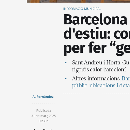
INFORMACIÓ MUNICIPAL
Barcelona 
d'estiu: c
per fer “g
Sant Andreu i Horta-Guin
rigorós calor barceloní
Altres informacions:
Bar
públic: ubicacions i deta
A. Fernández
Publicada
31 de març 2025
00:30h