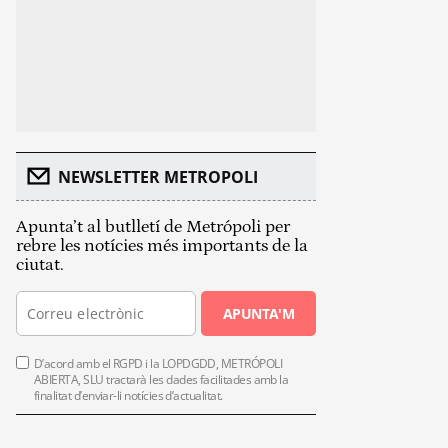
NEWSLETTER METROPOLI
Apunta’t al butlletí de Metrópoli per
rebre les notícies més importants de la
ciutat.
APUNTA'M
D’acord amb el RGPD i la LOPDGDD, METRÓPOLI
ABIERTA, SLU tractarà les dades facilitades amb la
finalitat d’enviar-li notícies d’actualitat.