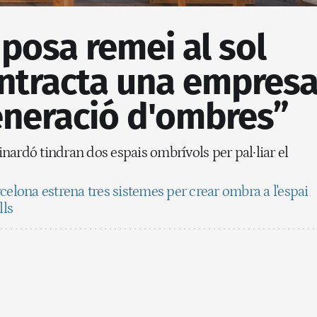
posa remei al sol
ontracta una empres
eneració d'ombres”
ardó tindran dos espais ombrívols per pal·liar el
celona estrena tres sistemes per crear ombra a l'espai
lls