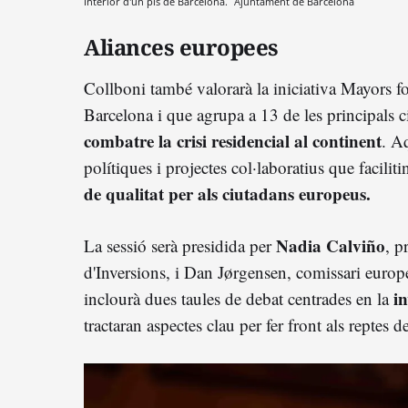
Interior d'un pis de Barcelona.
Ajuntament de Barcelona
Aliances europees
Collboni també valorarà la iniciativa Mayors f
Barcelona i que agrupa a 13 de les principals c
combatre la crisi residencial al continent
. A
polítiques i projectes col·laboratius que facilitin
de qualitat per als ciutadans europeus.
Nadia Calviño
La sessió serà presidida per
, p
d'Inversions, i Dan Jørgensen, comissari europ
in
inclourà dues taules de debat centrades en la
tractaran aspectes clau per fer front als reptes d