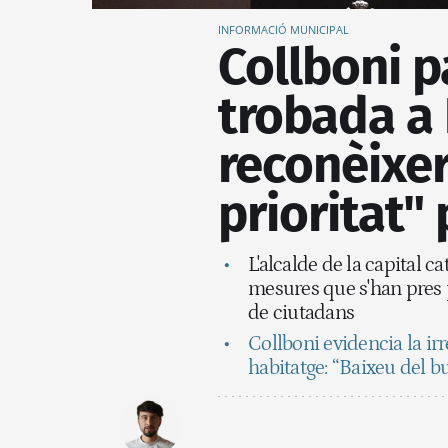
INFORMACIÓ MUNICIPAL
Collboni p
trobada a
reconèixer
prioritat"
L'alcalde de la capital c
mesures que s'han pres 
de ciutadans
Collboni evidencia la ir
habitatge: “Baixeu del b