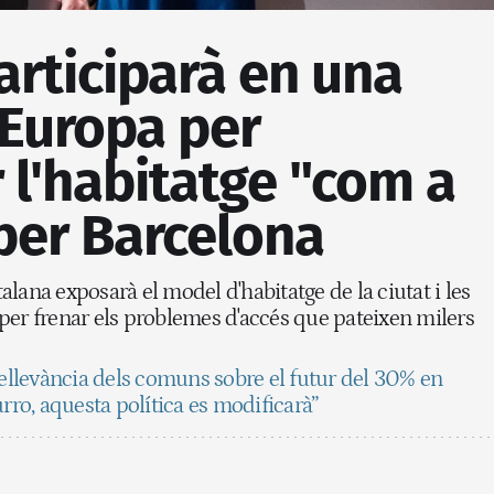
articiparà en una
 Europa per
 l'habitatge "com a
 per Barcelona
atalana exposarà el model d'habitatge de la ciutat i les
per frenar els problemes d'accés que pateixen milers
rellevància dels comuns sobre el futur del 30% en
urro, aquesta política es modificarà”