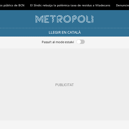
sos públics de BCN
El Síndic rebutja la polèmica taxa de residus a Viladecans
Denuncie
LLEGIR EN CATALÀ
Passa’t al mode estalvi