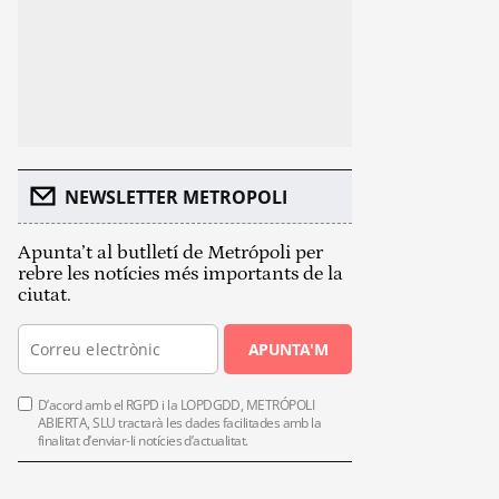
NEWSLETTER METROPOLI
Apunta’t al butlletí de Metrópoli per
rebre les notícies més importants de la
ciutat.
APUNTA'M
D’acord amb el RGPD i la LOPDGDD, METRÓPOLI
ABIERTA, SLU tractarà les dades facilitades amb la
finalitat d’enviar-li notícies d’actualitat.