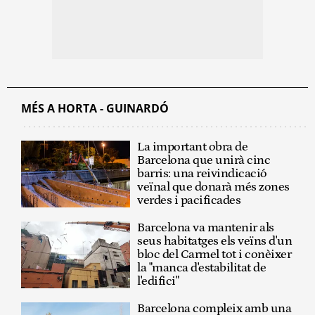
MÉS A HORTA - GUINARDÓ
La important obra de
Barcelona que unirà cinc
barris: una reivindicació
veïnal que donarà més zones
verdes i pacificades
Barcelona va mantenir als
seus habitatges els veïns d'un
bloc del Carmel tot i conèixer
la "manca d'estabilitat de
l'edifici"
Barcelona compleix amb una