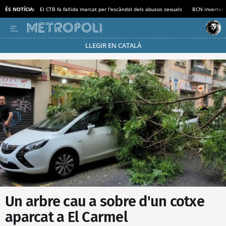
ÉS NOTÍCIA:
El CTB fa fallida marcat per l'escàndol dels abusos sexuals
BCN inverteix
LLEGIR EN CATALÀ
Passa’t al mode estalvi
Un arbre cau a sobre d'un cotxe
aparcat a El Carmel