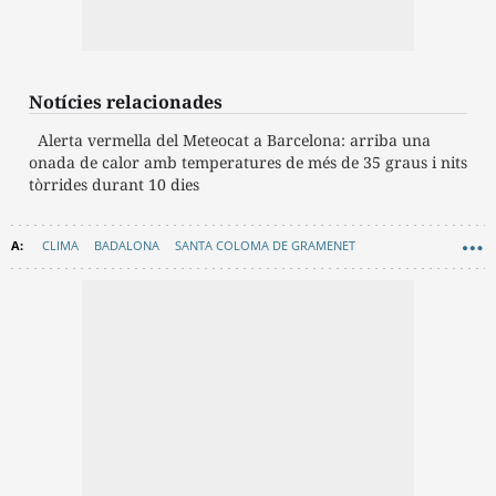
Notícies relacionades
Alerta vermella del Meteocat a Barcelona: arriba una
onada de calor amb temperatures de més de 35 graus i nits
tòrrides durant 10 dies
CLIMA
BADALONA
SANTA COLOMA DE GRAMENET
SANT ADRIÀ DE BESÒS
CORNELLÀ DE LLOBREGAT
SANT BOI DE LLOBREGAT
TEMPS
CALOR
ONADA DE CALOR