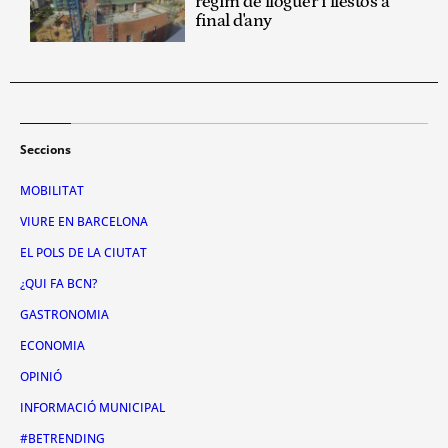
règim de lloguer i llestos a
final d'any
Seccions
MOBILITAT
VIURE EN BARCELONA
EL POLS DE LA CIUTAT
¿QUI FA BCN?
GASTRONOMIA
ECONOMIA
OPINIÓ
INFORMACIÓ MUNICIPAL
#BETRENDING