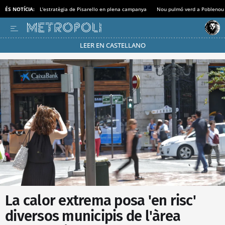
ÉS NOTÍCIA:
L'estratègia de Pisarello en plena campanya
Nou pulmó verd a Poblenou
LEER EN CASTELLANO
Passa’t al mode estalvi
La calor extrema posa 'en risc'
diversos municipis de l'àrea