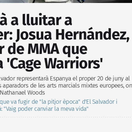
 a lluitar a
r: Josua Hernández,
or de MMA que
 'Cage Warriors'
Salvador representarà Espanya el proper 20 de juny al
s aparadors de les arts marcials mixtes europees, o
ic Nathanael Woods
 que va fugir de "la pitjor època" d'El Salvador i
: "Vaig poder canviar la meva vida"