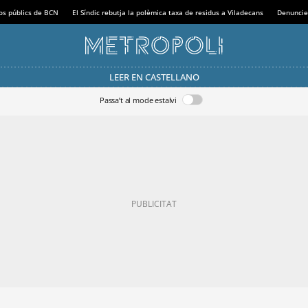
sos públics de BCN
El Síndic rebutja la polèmica taxa de residus a Viladecans
Denuncie
LEER EN CASTELLANO
Passa’t al mode estalvi