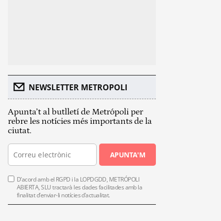
NEWSLETTER METROPOLI
Apunta’t al butlletí de Metrópoli per
rebre les notícies més importants de la
ciutat.
APUNTA'M
D’acord amb el RGPD i la LOPDGDD, METRÓPOLI
ABIERTA, SLU tractarà les dades facilitades amb la
finalitat d’enviar-li notícies d’actualitat.