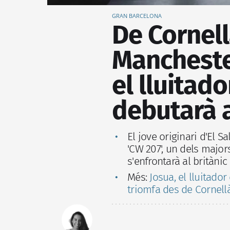
GRAN BARCELONA
De Cornellà
Mancheste
el lluitad
debutarà a
El jove originari d'El 
'CW 207', un dels major
s'enfrontarà al britàn
Més:
Josua, el lluitador
triomfa des de Cornellà