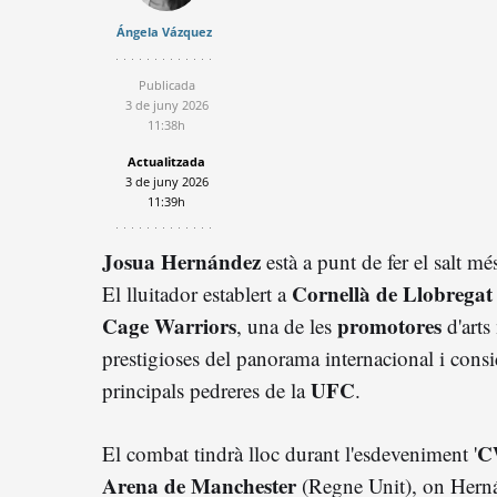
Ángela Vázquez
Publicada
3 de juny 2026
11:38h
Actualitzada
3 de juny 2026
11:39h
Josua Hernández
està a punt de fer el salt m
Cornellà de Llobregat
El lluitador establert a
Cage Warriors
promotores
, una de les
d'arts
prestigioses del panorama internacional i cons
UFC
principals pedreres de la
.
C
El combat tindrà lloc durant l'esdeveniment '
Arena de Manchester
(Regne Unit), on Hern