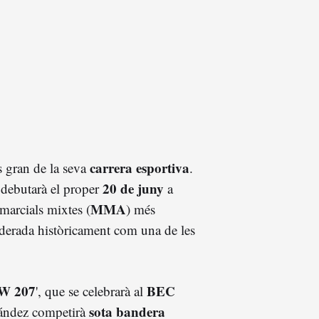
carrera esportiva
és gran de la seva
.
20 de juny
debutarà el proper
a
MMA
 marcials mixtes (
) més
iderada històricament com una de les
W 207
BEC
', que se celebrarà al
sota bandera
ández competirà