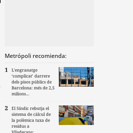
Metrópoli recomienda:
L'engranatge
‘complicat’ darrere
dels pisos públics de
n
Barcelona: més de 2,5
milions...
El Síndic rebutja el
sistema de càlcul de
la polèmica taxa de
residus a
Viladecans:...