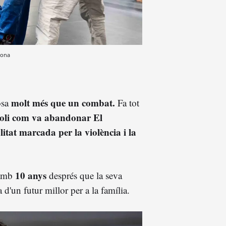
lona
molt més que un combat.
osa
Fa tot
poli com va abandonar El
itat marcada per la violència i la
10 anys
 amb
després que la seva
d'un futur millor per a la família.