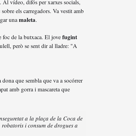
Al vídeo, difós per xarxes socials,
c sobre els carregadors. Va vestit amb
maleta
segar una
.
fugint
de foc de la butxaca. El jove
lell, però se sent dir al lladre: "A
a dona que sembla que va a socórrer
tapat amb gorra i mascareta que
nseguretat a la plaça de la Coca de
 robatoris i consum de drogues a