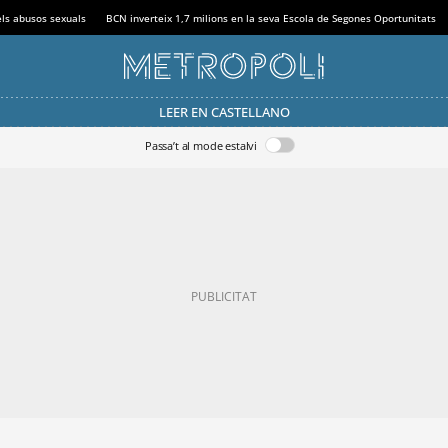
els abusos sexuals
BCN inverteix 1,7 milions en la seva Escola de Segones Oportunitats
LEER EN CASTELLANO
Passa’t al mode estalvi