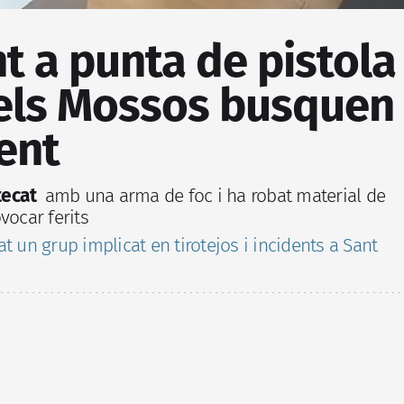
t a punta de pistola
 els Mossos busquen
ent
tecat
amb una arma de foc i ha robat material de
vocar ferits
t un grup implicat en tirotejos i incidents a Sant