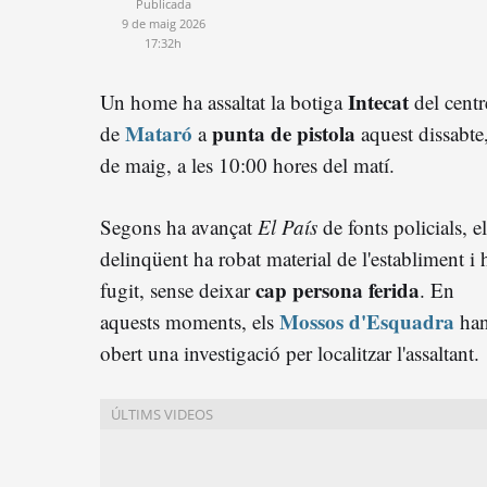
Publicada
9 de maig 2026
17:32h
Intecat
Un home ha assaltat la botiga
del centr
Mataró
punta de pistola
de
a
aquest dissabte
de maig, a les 10:00 hores del matí.
Segons ha avançat
El País
de fonts policials, el
delinqüent ha robat material de l'establiment i 
cap persona ferida
fugit, sense deixar
. En
Mossos d'Esquadra
aquests moments, els
ha
obert una investigació per localitzar l'assaltant.