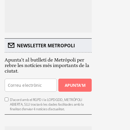
NEWSLETTER METROPOLI
Apunta’t al butlletí de Metrópoli per
rebre les notícies més importants de la
ciutat.
APUNTA'M
D’acord amb el RGPD i la LOPDGDD, METRÓPOLI
ABIERTA, SLU tractarà les dades facilitades amb la
finalitat d’enviar-li notícies d’actualitat.