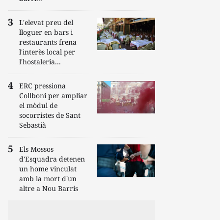
L'elevat preu del
lloguer en bars i
restaurants frena
l'interès local per
l'hostaleria...
ERC pressiona
Collboni per ampliar
el mòdul de
socorristes de Sant
Sebastià
Els Mossos
d'Esquadra detenen
un home vinculat
amb la mort d'un
altre a Nou Barris