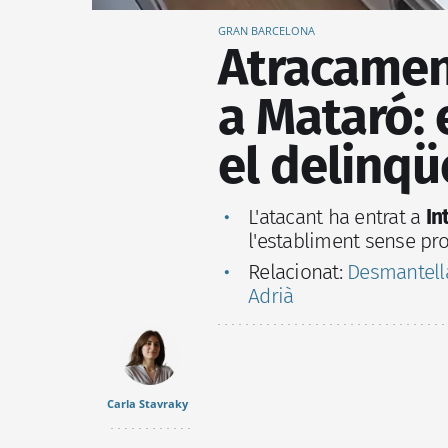
GRAN BARCELONA
Atracamen
a Mataró:
el delinqü
L'atacant ha entrat a
In
l'establiment sense pro
Relacionat:
Desmantella
Adrià
Carla Stavraky