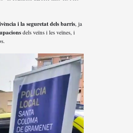
vència i la seguretat dels barris
, ja
upacions
dels veïns i les veïnes, i
òs.