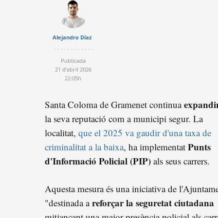
Alejandro Díaz
Publicada
21 d’abril 2026
22:05h
expandi
Santa Coloma de Gramenet continua
la seva reputació com a municipi segur. La
localitat,
que el 2025 va gaudir d'una taxa de
Punts
criminalitat a la baixa
, ha implementat
d'Informació Policial (PIP)
als seus carrers.
Aquesta mesura és una iniciativa de l'Ajuntam
reforçar la seguretat ciutadana
"destinada a
mitjançant una major presència policial als carr