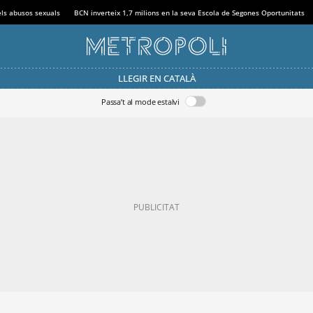
els abusos sexuals
BCN inverteix 1,7 milions en la seva Escola de Segones Oportunitats
LLEGIR EN CATALÀ
Passa’t al mode estalvi