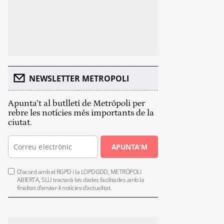
NEWSLETTER METROPOLI
Apunta’t al butlletí de Metrópoli per
rebre les notícies més importants de la
ciutat.
APUNTA'M
D’acord amb el RGPD i la LOPDGDD, METRÓPOLI
ABIERTA, SLU tractarà les dades facilitades amb la
finalitat d’enviar-li notícies d’actualitat.