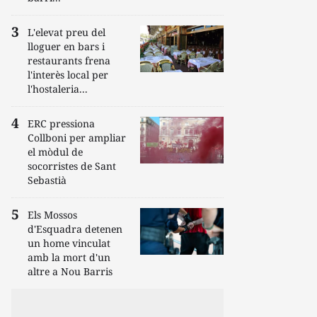
L'elevat preu del
lloguer en bars i
restaurants frena
l'interès local per
l'hostaleria...
ERC pressiona
Collboni per ampliar
el mòdul de
socorristes de Sant
Sebastià
Els Mossos
d'Esquadra detenen
un home vinculat
amb la mort d'un
altre a Nou Barris