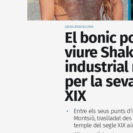
GRAN BARCELONA
El bonic p
viure Shak
industrial
per la sev
XIX
Entre els seus punts d
Montsió, traslladat des
temple del segle XIX ai