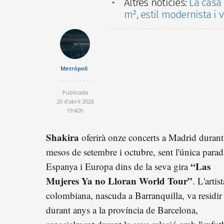
Altres notícies:
La casa 
m², estil modernista i 
Metrópoli
Publicada
20 d’abril 2026
19:42h
Shakira
oferirà onze concerts a Madrid durant
mesos de setembre i octubre, sent l'única parad
“Las
Espanya i Europa dins de la seva gira
Mujeres Ya no Lloran World Tour”
. L'artist
colombiana, nascuda a Barranquilla, va residir
durant anys a la província de Barcelona,