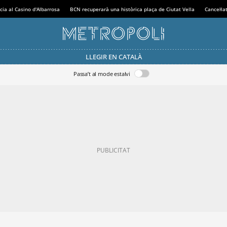
cia al Casino d'Albarrosa
BCN recuperarà una històrica plaça de Ciutat Vella
Cancel·la
LLEGIR EN CATALÀ
Passa’t al mode estalvi