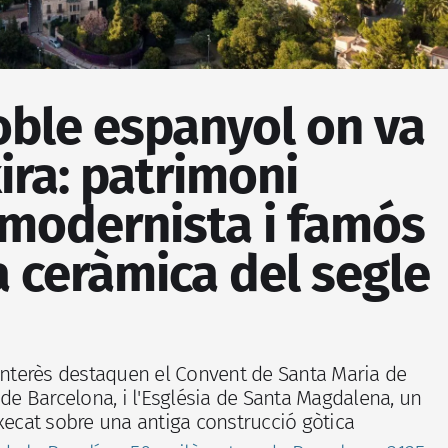
oble espanyol on va
ira: patrimoni
 modernista i famós
a ceràmica del segle
'interès destaquen el Convent de Santa Maria de
 de Barcelona, i l'Església de Santa Magdalena, un
xecat sobre una antiga construcció gòtica