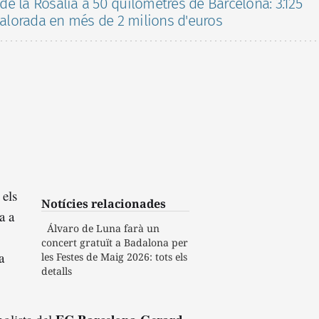
de la Rosalía a 50 quilòmetres de Barcelona: 3.125
valorada en més de 2 milions d'euros
 els
Notícies relacionades
a a
Álvaro de Luna farà un
concert gratuït a Badalona per
a
les Festes de Maig 2026: tots els
detalls