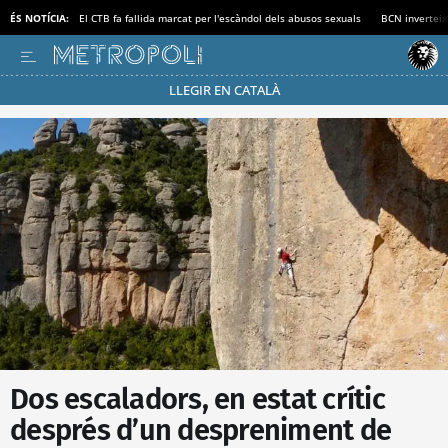
ÉS NOTÍCIA:
El CTB fa fallida marcat per l'escàndol dels abusos sexuals
BCN inverteix
LLEGIR EN CATALÀ
Passa’t al mode estalvi
Dos escaladors, en estat crític
després d’un despreniment de