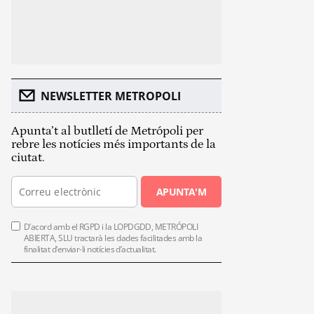
NEWSLETTER METROPOLI
Apunta’t al butlletí de Metrópoli per
rebre les notícies més importants de la
ciutat.
APUNTA'M
D’acord amb el RGPD i la LOPDGDD, METRÓPOLI
ABIERTA, SLU tractarà les dades facilitades amb la
finalitat d’enviar-li notícies d’actualitat.