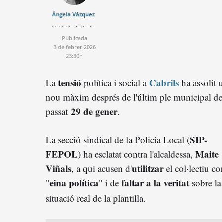
Ángela Vázquez
Publicada
3 de febrer 2026
23:30h
tensió
Cabrils
La
política i social a
ha assolit 
nou màxim després de l'últim ple municipal de
29 de gener
passat
.
SIP-
La secció sindical de la Policia Local (
FEPOL
Maite
) ha esclatat contra l'alcaldessa,
Viñals
utilitzar
, a qui acusen d'
el col·lectiu c
eina política
faltar a la veritat
"
" i de
sobre la
situació real de la plantilla
.