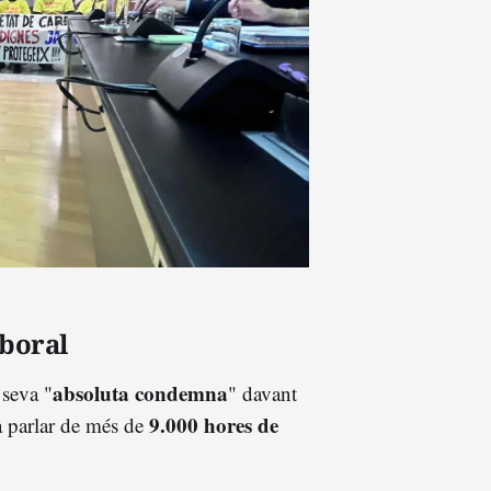
aboral
absoluta condemna
 seva "
" davant
9.000 hores de
 a parlar de més de