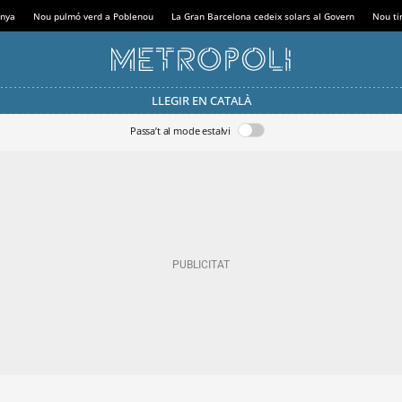
anya
Nou pulmó verd a Poblenou
La Gran Barcelona cedeix solars al Govern
Nou tir
LLEGIR EN CATALÀ
Passa’t al mode estalvi