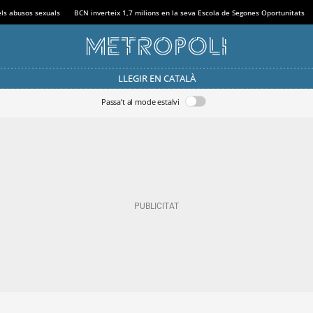
els abusos sexuals
BCN inverteix 1,7 milions en la seva Escola de Segones Oportunitats
LLEGIR EN CATALÀ
Passa’t al mode estalvi