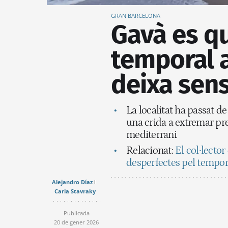
GRAN BARCELONA
Gavà es qu
temporal ar
deixa sens
La localitat ha passat de t
una crida a extremar pre
mediterrani
Relacionat:
El col·lector
desperfectes pel tempor
Alejandro Díaz
Carla Stavraky
Publicada
20 de gener 2026