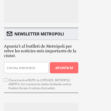
NEWSLETTER METROPOLI
Apunta’t al butlletí de Metrópoli per
rebre les notícies més importants de la
ciutat.
APUNTA'M
D’acord amb el RGPD i la LOPDGDD, METRÓPOLI
ABIERTA, SLU tractarà les dades facilitades amb la
finalitat d’enviar-li notícies d’actualitat.