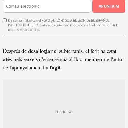
APUNTA'M
De conformidad con el RGPD y la LOPDGDD, EL LEÓN DE EL ESPAÑOL
PUBLICACIONES, S.A. tratará los datos facilitados con la finalidad de remitirle
noticias de actualidad.
desallotjar
Després de
el subterranis, el ferit ha estat
atès
pels serveis d'emergència al lloc, mentre que l'autor
fugit
de l'apunyalament ha
.