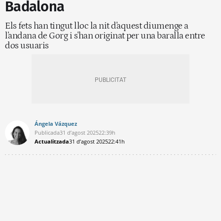
Badalona
Els fets han tingut lloc la nit d'aquest diumenge a
l'andana de Gorg i s'han originat per una baralla entre
dos usuaris
Ángela Vázquez
Publicada
31 d’agost 2025
22:39h
Actualitzada
31 d’agost 2025
22:41h