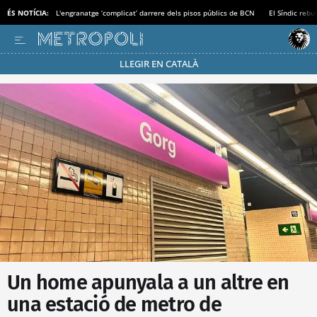
ÉS NOTÍCIA:
L'engranatge ‘complicat’ darrere dels pisos públics de BCN
El Síndic rebu
LLEGIR EN CATALÀ
Passa’t al mode estalvi
Un home apunyala a un altre en
una estació de metro de