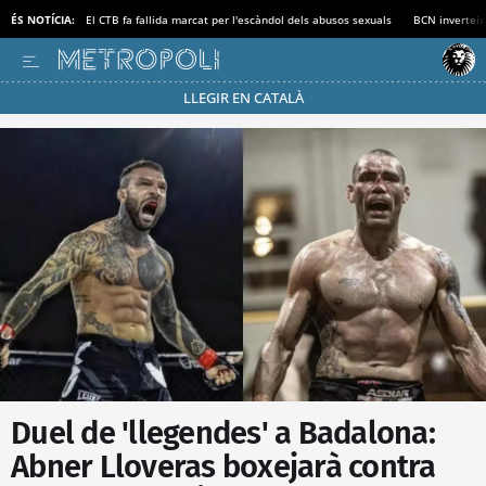
ÉS NOTÍCIA:
El CTB fa fallida marcat per l'escàndol dels abusos sexuals
BCN inverteix
LLEGIR EN CATALÀ
Passa’t al mode estalvi
Duel de 'llegendes' a Badalona:
Abner Lloveras boxejarà contra