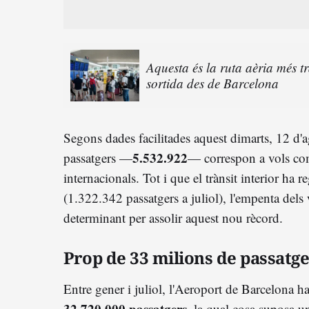
Aquesta és la ruta aèria més 
sortida des de Barcelona
Segons dades facilitades aquest dimarts, 12 d'
5.532.922
passatgers —
— correspon a vols com
internacionals. Tot i que el trànsit interior ha 
(1.322.342 passatgers a juliol), l'empenta dels
determinant per assolir aquest nou rècord.
Prop de 33 milions de passatge
Entre gener i juliol, l'Aeroport de Barcelona ha
32.720.000 passatgers
, la qual cosa suposa 