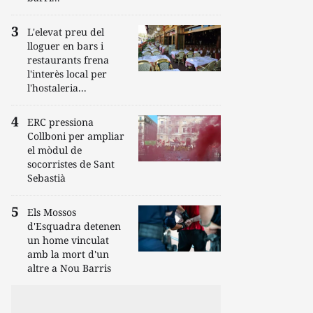
L'elevat preu del
lloguer en bars i
restaurants frena
l'interès local per
l'hostaleria...
ERC pressiona
Collboni per ampliar
el mòdul de
socorristes de Sant
Sebastià
Els Mossos
d'Esquadra detenen
un home vinculat
amb la mort d'un
altre a Nou Barris