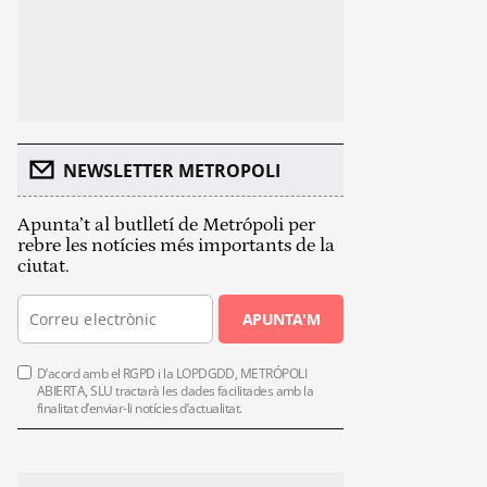
NEWSLETTER METROPOLI
Apunta’t al butlletí de Metrópoli per
rebre les notícies més importants de la
ciutat.
APUNTA'M
D’acord amb el RGPD i la LOPDGDD, METRÓPOLI
ABIERTA, SLU tractarà les dades facilitades amb la
finalitat d’enviar-li notícies d’actualitat.