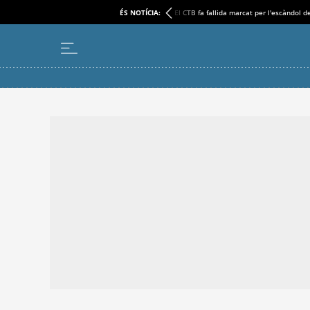
ÉS NOTÍCIA:
El CTB fa fallida marcat per l'escàndol d