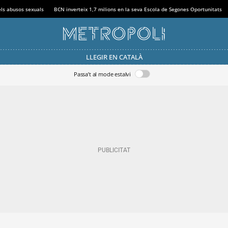
els abusos sexuals
BCN inverteix 1,7 milions en la seva Escola de Segones Oportunitats
LLEGIR EN CATALÀ
Passa’t al mode estalvi