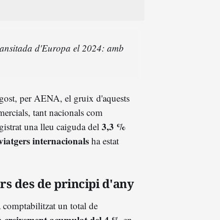
transitada d'Europa el 2024: amb
agost, per AENA, el gruix d'aquests
ercials, tant nacionals com
3,3 %
registrat una lleu caiguda del
viatgers internacionals
ha estat
rs des de principi d'any
 comptabilitzat un total de
creixement acumulat del 4 %
un
en