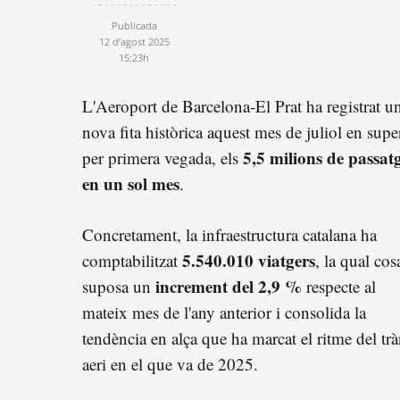
Publicada
12 d’agost 2025
15:23h
L'Aeroport de Barcelona-El Prat ha registrat u
nova fita històrica aquest mes de juliol en supe
5,5 milions de passat
per primera vegada, els
en un sol mes
.
Concretament, la infraestructura catalana ha
5.540.010 viatgers
comptabilitzat
, la qual cos
increment del 2,9 %
suposa un
respecte al
mateix mes de l'any anterior i consolida la
tendència en alça que ha marcat el ritme del trà
aeri en el que va de 2025.