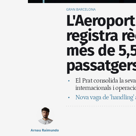
GRAN BARCELONA
L'Aeroport
registra r
més de 5,5
passatgers 
El Prat consolida la sev
internacionals i operaci
Nova vaga de 'handling' a
Arnau Raimundo