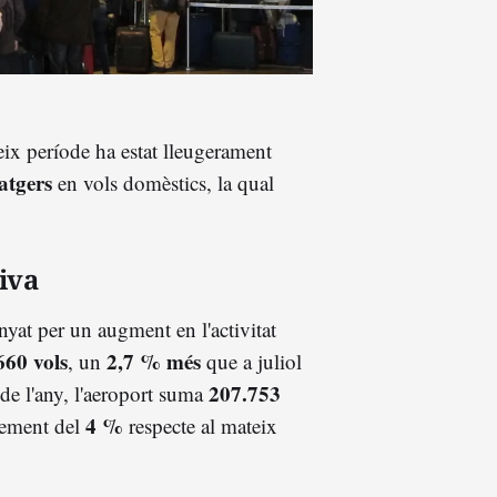
teix període ha estat lleugerament
atgers
en vols domèstics, la qual
iva
yat per un augment en l'activitat
660 vols
2,7 % més
, un
que a juliol
207.753
de l'any, l'aeroport suma
4 %
rement del
respecte al mateix