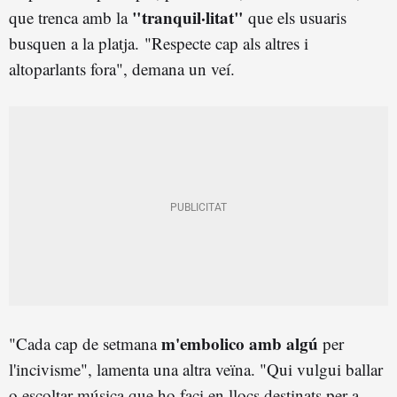
"tranquil·litat"
que trenca amb la
que els usuaris
busquen a la platja. "Respecte cap als altres i
altoparlants fora", demana un veí.
m'embolico amb algú
"Cada cap de setmana
per
l'incivisme", lamenta una altra veïna. "Qui vulgui ballar
o escoltar música que ho faci en llocs destinats per a