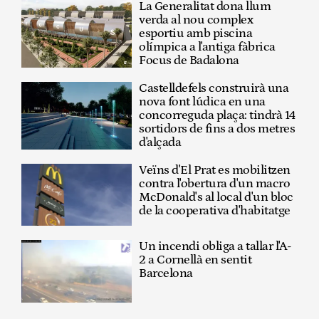
La Generalitat dona llum
verda al nou complex
esportiu amb piscina
olímpica a l'antiga fàbrica
Focus de Badalona
Castelldefels construirà una
nova font lúdica en una
concorreguda plaça: tindrà 14
sortidors de fins a dos metres
d'alçada
Veïns d'El Prat es mobilitzen
contra l'obertura d'un macro
McDonald's al local d'un bloc
de la cooperativa d'habitatge
Un incendi obliga a tallar l'A-
2 a Cornellà en sentit
Barcelona