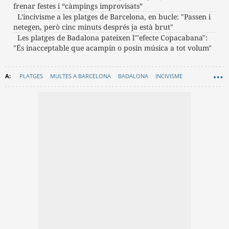
frenar festes i “càmpings improvisats”
L'incivisme a les platges de Barcelona, en bucle: "Passen i
netegen, però cinc minuts després ja està brut"
Les platges de Badalona pateixen l'"efecte Copacabana":
"És inacceptable que acampin o posin música a tot volum"
PLATGES
MULTES A BARCELONA
BADALONA
INCIVISME