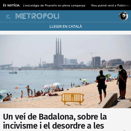
ÉS NOTÍCIA:
L'estratègia de Pisarello en plena campanya
Nou pulmó verd a Poblenou
LLEGIR EN CATALÀ
Passa’t al mode estalvi
Un veí de Badalona, sobre la
incivisme i el desordre a les