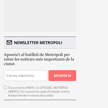
NEWSLETTER METROPOLI
Apunta’t al butlletí de Metrópoli per
rebre les notícies més importants de la
ciutat.
APUNTA'M
D’acord amb el RGPD i la LOPDGDD, METRÓPOLI
ABIERTA, SLU tractarà les dades facilitades amb la
finalitat d’enviar-li notícies d’actualitat.