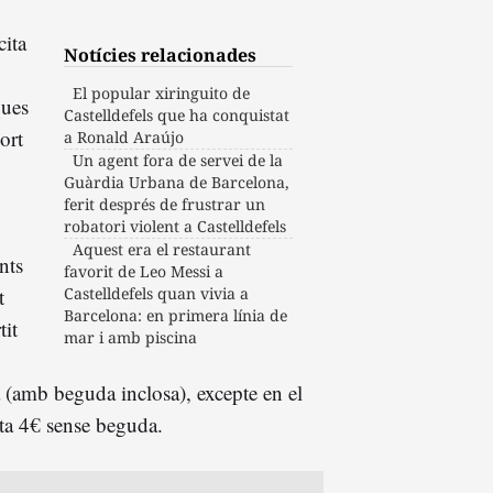
cita
Notícies relacionades
El popular xiringuito de
ques
Castelldefels que ha conquistat
ort
a Ronald Araújo
Un agent fora de servei de la
Guàrdia Urbana de Barcelona,
ferit després de frustrar un
robatori violent a Castelldefels
Aquest era el restaurant
ants
favorit de Leo Messi a
t
Castelldefels quan vivia a
Barcelona: en primera línia de
tit
mar i amb piscina
a (amb beguda inclosa), excepte en el
sta 4€ sense beguda.