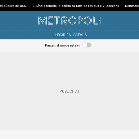
sos públics de BCN
El Síndic rebutja la polèmica taxa de residus a Viladecans
Denuncie
LLEGIR EN CATALÀ
Passa’t al mode estalvi