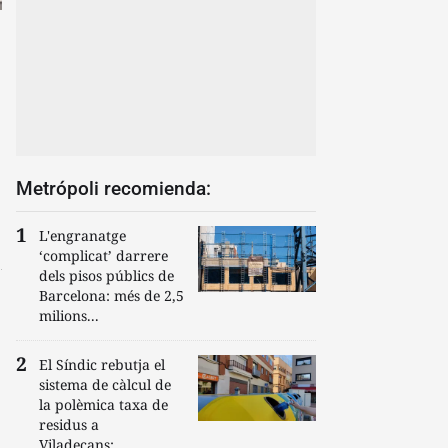
Metrópoli recomienda:
L'engranatge
‘complicat’ darrere
dels pisos públics de
Barcelona: més de 2,5
milions...
El Síndic rebutja el
sistema de càlcul de
la polèmica taxa de
residus a
Viladecans:...