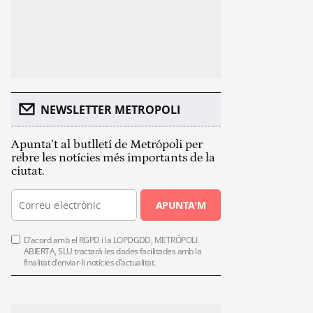
NEWSLETTER METROPOLI
Apunta’t al butlletí de Metrópoli per
rebre les notícies més importants de la
ciutat.
APUNTA'M
D’acord amb el RGPD i la LOPDGDD, METRÓPOLI
ABIERTA, SLU tractarà les dades facilitades amb la
finalitat d’enviar-li notícies d’actualitat.