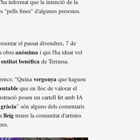
s'ha informat que la intenció de la
s "pells fines" d'algunes persones.
esentar el passat divendres, 7 de
anònima
na obra
i qui l'ha ideat vol
entitat benèfica
a
de Terrassa.
vergonya
arencs: "Quina
que hagueu
entable
que en lloc de valorar el
lustració poseu un cartell fet amb IA
gràcia
e
" són alguns dels comentaris
lleig
ca
treure la comunitat d'artistes
res.