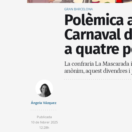
GRAN BARCELONA
Polèmica a
Carnaval d
a quatre p
La confraria La Mascarada i 
anònim, aquest divendres i j
Ángela Vázquez
Publicada
10 de febrer 2025
12:28h