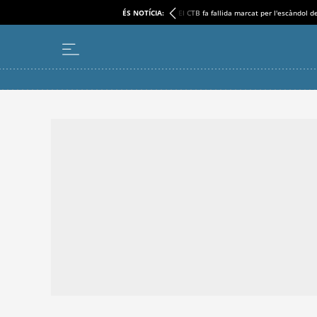
ÉS NOTÍCIA:
El CTB fa fallida marcat per l'escàndol d