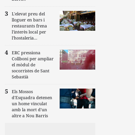
L'elevat preu del
lloguer en bars i
restaurants frena
l'interès local per
l'hostaleria...
ERC pressiona
Collboni per ampliar
el mòdul de
socorristes de Sant
Sebastià
Els Mossos
d'Esquadra detenen
un home vinculat
amb la mort d'un
altre a Nou Barris