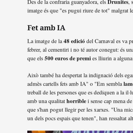
Drunites
Des de la confraria guanyadora, els
, 
imatge és que "es pugui riure de tot" malgrat le
Fet amb IA
48 edició
La imatge de la
del Carnaval es va pr
febrer, al cementiri i no té autor conegut: és u
500 euros de premi
que els
es lliurin a algun
Això també ha despertat la indignació dels eg
lam
admès cartells fets amb IA" o "Em sembla
treball de les persones que es dediquen a la il·
horrible
amb una qualitat
i sense cap mena d
que s'han pogut llegir per les xarxes. "Una mi
un dels pocs espais que tenen", han ressaltat alt