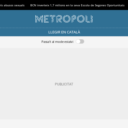
els abusos sexuals
BCN inverteix 1,7 milions en la seva Escola de Segones Oportunitats
LLEGIR EN CATALÀ
Passa’t al mode estalvi