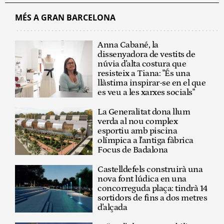
MÉS A GRAN BARCELONA
Anna Cabané, la
dissenyadora de vestits de
núvia d'alta costura que
resisteix a Tiana: "És una
llàstima inspirar-se en el que
es veu a les xarxes socials"
La Generalitat dona llum
verda al nou complex
esportiu amb piscina
olímpica a l'antiga fàbrica
Focus de Badalona
Castelldefels construirà una
nova font lúdica en una
concorreguda plaça: tindrà 14
sortidors de fins a dos metres
d'alçada