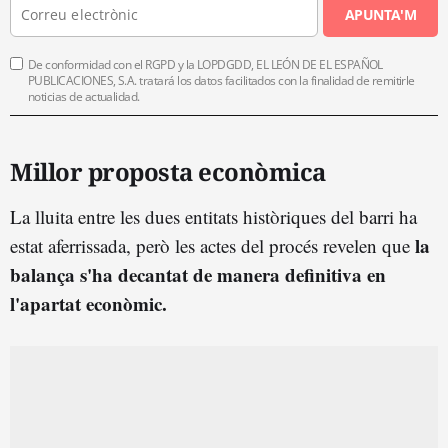
APUNTA'M
De conformidad con el RGPD y la LOPDGDD, EL LEÓN DE EL ESPAÑOL
PUBLICACIONES, S.A. tratará los datos facilitados con la finalidad de remitirle
noticias de actualidad.
Millor proposta econòmica
La lluita entre les dues entitats històriques del barri ha
la
estat aferrissada, però les actes del procés revelen que
balança s'ha decantat de manera definitiva en
l'apartat econòmic.