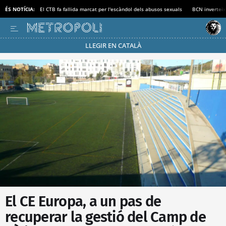
ÉS NOTÍCIA:
El CTB fa fallida marcat per l'escàndol dels abusos sexuals
BCN inverteix
LLEGIR EN CATALÀ
Passa’t al mode estalvi
El CE Europa, a un pas de
recuperar la gestió del Camp de