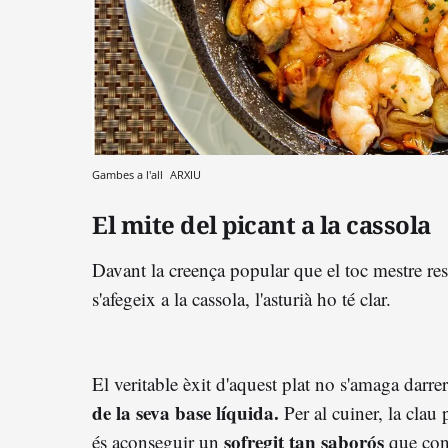
Gambes a l'all
ARXIU
El mite del picant a la cassola
Davant la creença popular que el toc mestre re
s'afegeix a la cassola, l'asturià ho té clar.
El veritable èxit d'aquest plat no s'amaga darrer
de la seva base líquida.
Per al cuiner, la clau p
sofregit tan saborós
és aconseguir un
que conv