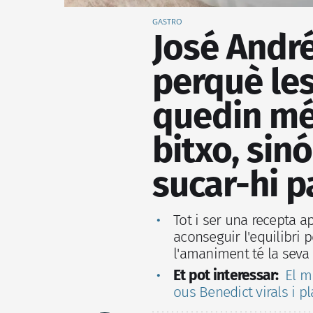
GASTRO
José Andrés
perquè les
quedin mé
bitxo, sin
sucar-hi p
Tot i ser una recepta a
aconseguir l'equilibri p
l'amaniment té la seva 
Et pot interessar:
El m
ous Benedict virals i pl