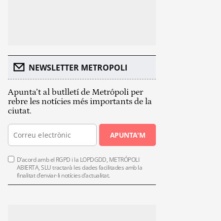
NEWSLETTER METROPOLI
Apunta’t al butlletí de Metrópoli per
rebre les notícies més importants de la
ciutat.
APUNTA'M
D’acord amb el RGPD i la LOPDGDD, METRÓPOLI
ABIERTA, SLU tractarà les dades facilitades amb la
finalitat d’enviar-li notícies d’actualitat.