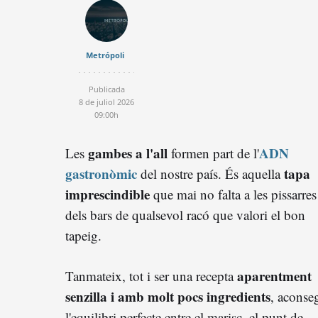
Metrópoli
Publicada
8 de juliol 2026
09:00h
gambes a l'all
ADN
Les
formen part de l'
gastronòmic
tapa
del nostre país. És aquella
imprescindible
que mai no falta a les pissarres
dels bars de qualsevol racó que valori el bon
tapeig.
aparentment
Tanmateix, tot i ser una recepta
senzilla i amb molt pocs ingredients
, aconse
l'equilibri perfecte entre el marisc, el punt de