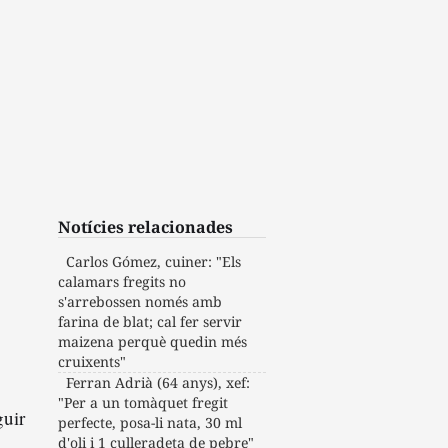
Notícies relacionades
Carlos Gómez, cuiner: "Els
calamars fregits no
s'arrebossen només amb
farina de blat; cal fer servir
maizena perquè quedin més
cruixents"
Ferran Adrià (64 anys), xef:
"Per a un tomàquet fregit
guir
perfecte, posa-li nata, 30 ml
d'oli i 1 culleradeta de pebre"