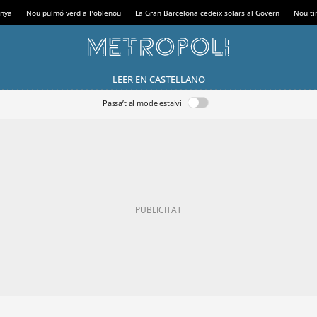
anya
Nou pulmó verd a Poblenou
La Gran Barcelona cedeix solars al Govern
Nou tir
LEER EN CASTELLANO
Passa’t al mode estalvi