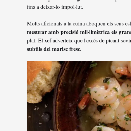
fins a deixar-lo impol·lut.
Molts aficionats a la cuina aboquen els seus es
mesurar amb precisió mil·limètrica els grans
plat. El xef adverteix que l'excés de picant so
subtils del marisc fresc.