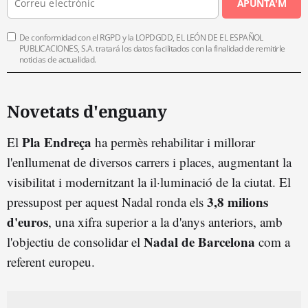
APUNTA'M
De conformidad con el RGPD y la LOPDGDD, EL LEÓN DE EL ESPAÑOL
PUBLICACIONES, S.A. tratará los datos facilitados con la finalidad de remitirle
noticias de actualidad.
Novetats d'enguany
Pla Endreça
El
ha permès rehabilitar i millorar
l'enllumenat de diversos carrers i places, augmentant la
visibilitat i modernitzant la il·luminació de la ciutat. El
3,8 milions
pressupost per aquest Nadal ronda els
d'euros
, una xifra superior a la d'anys anteriors, amb
Nadal de Barcelona
l'objectiu de consolidar el
com a
referent europeu.