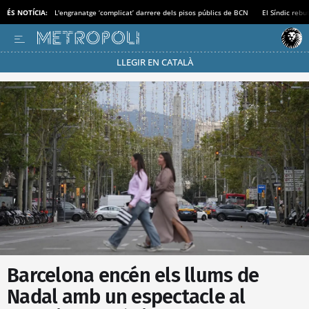
ÉS NOTÍCIA:
L'engranatge ‘complicat’ darrere dels pisos públics de BCN
El Síndic rebu
LLEGIR EN CATALÀ
Passa’t al mode estalvi
Barcelona encén els llums de
Nadal amb un espectacle al