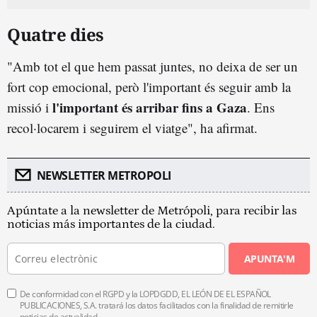
Quatre dies
"Amb tot el que hem passat juntes, no deixa de ser un
fort cop emocional, però l'important és seguir amb la
l'important és arribar fins a Gaza
missió i
. Ens
recol·locarem i seguirem el viatge", ha afirmat.
NEWSLETTER METROPOLI
Apúntate a la newsletter de Metrópoli, para recibir las
noticias más importantes de la ciudad.
APUNTA'M
De conformidad con el RGPD y la LOPDGDD, EL LEÓN DE EL ESPAÑOL
PUBLICACIONES, S.A. tratará los datos facilitados con la finalidad de remitirle
noticias de actualidad.