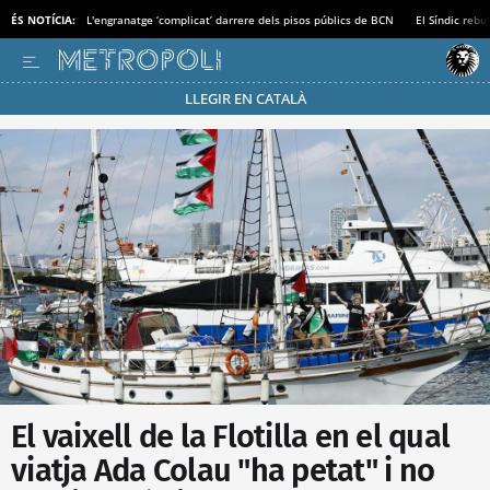
ÉS NOTÍCIA:
L'engranatge ‘complicat’ darrere dels pisos públics de BCN
El Síndic rebu
LLEGIR EN CATALÀ
Passa’t al mode estalvi
El vaixell de la Flotilla en el qual
viatja Ada Colau "ha petat" i no