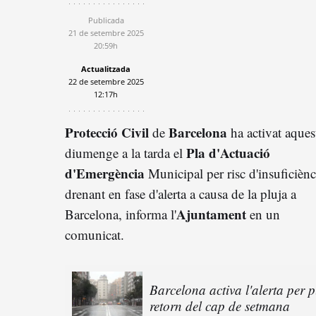
Publicada
21 de setembre 2025
20:59h
Actualitzada
22 de setembre 2025
12:17h
Protecció Civil
Barcelona
de
ha activat aques
Pla d'Actuació
diumenge a la tarda el
d'Emergència
Municipal per risc d'insuficiènc
drenant en fase d'alerta a causa de la pluja a
Ajuntament
Barcelona, informa l'
en un
comunicat.
Barcelona activa l'alerta per 
retorn del cap de setmana