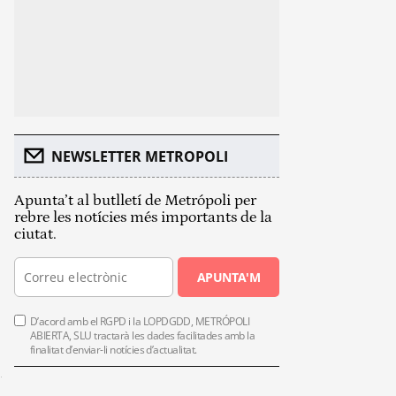
NEWSLETTER METROPOLI
Apunta’t al butlletí de Metrópoli per
rebre les notícies més importants de la
ciutat.
APUNTA'M
D’acord amb el RGPD i la LOPDGDD, METRÓPOLI
ABIERTA, SLU tractarà les dades facilitades amb la
finalitat d’enviar-li notícies d’actualitat.