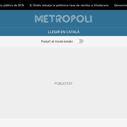
sos públics de BCN
El Síndic rebutja la polèmica taxa de residus a Viladecans
Denuncie
LLEGIR EN CATALÀ
Passa’t al mode estalvi