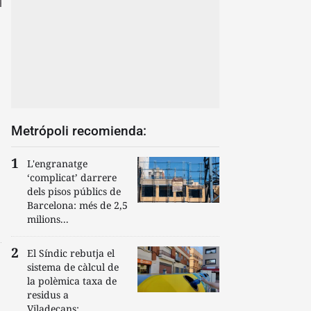
Metrópoli recomienda:
L'engranatge
‘complicat’ darrere
dels pisos públics de
Barcelona: més de 2,5
milions...
El Síndic rebutja el
sistema de càlcul de
la polèmica taxa de
residus a
Viladecans:...