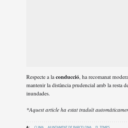
conducció
Respecte a la
, ha recomanat moderar
mantenir la distància prudencial amb la resta de
inundades.
*Aquest article ha estat traduït automàticament
CLIMA
AJUNTAMENT DE BARCELONA
EL TEMPS