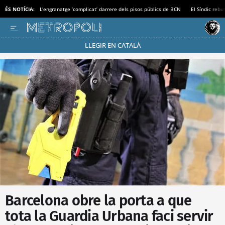
ÉS NOTÍCIA:
L'engranatge ‘complicat’ darrere dels pisos públics de BCN
El Síndic rebu
LLEGIR EN CATALÀ
Passa’t al mode estalvi
Barcelona obre la porta a que
tota la Guardia Urbana faci servir