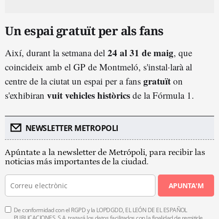
Un espai gratuït per als fans
24 al 31 de maig
Així, durant la setmana del
, que
coincideix amb el GP de Montmeló, s'instal·larà al
gratuït
centre de la ciutat un espai per a fans
on
vuit vehicles històrics
s'exhibiran
de la Fórmula 1.
NEWSLETTER METROPOLI
Apúntate a la newsletter de Metrópoli, para recibir las
noticias más importantes de la ciudad.
APUNTA'M
De conformidad con el RGPD y la LOPDGDD, EL LEÓN DE EL ESPAÑOL
PUBLICACIONES, S.A. tratará los datos facilitados con la finalidad de remitirle