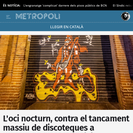
ÉS NOTÍCIA:
L'engranatge ‘complicat’ darrere dels pisos públics de BCN
El Síndic rebu
LLEGIR EN CATALÀ
Passa’t al mode estalvi
L'oci nocturn, contra el tancament
massiu de discoteques a