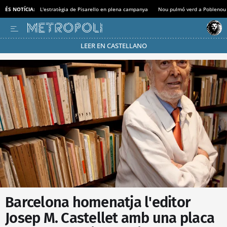
ÉS NOTÍCIA:
L'estratègia de Pisarello en plena campanya
Nou pulmó verd a Poblenou
LEER EN CASTELLANO
Passa’t al mode estalvi
Barcelona homenatja l'editor
Josep M. Castellet amb una placa