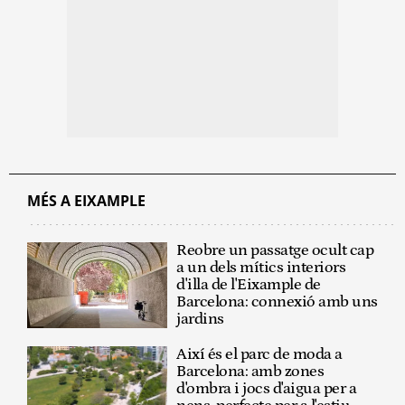
MÉS A EIXAMPLE
Reobre un passatge ocult cap
a un dels mítics interiors
d'illa de l'Eixample de
Barcelona: connexió amb uns
jardins
Així és el parc de moda a
Barcelona: amb zones
d'ombra i jocs d'aigua per a