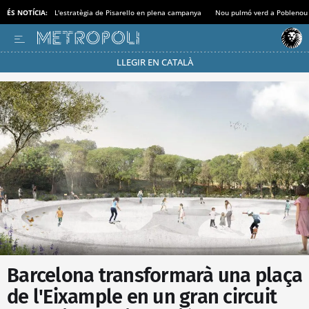
ÉS NOTÍCIA:
L'estratègia de Pisarello en plena campanya
Nou pulmó verd a Poblenou
LLEGIR EN CATALÀ
Passa’t al mode estalvi
Barcelona transformarà una plaça
de l'Eixample en un gran circuit