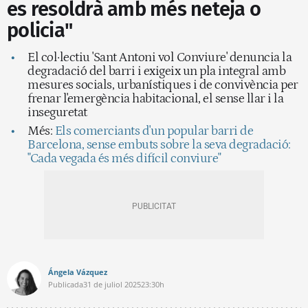
es resoldrà amb més neteja o
policia"
El col·lectiu 'Sant Antoni vol Conviure' denuncia la
degradació del barri i exigeix un pla integral amb
mesures socials, urbanístiques i de convivència per
frenar l'emergència habitacional, el sense llar i la
inseguretat
Més:
Els comerciants d'un popular barri de
Barcelona, sense embuts sobre la seva degradació:
"Cada vegada és més difícil conviure"
Ángela Vázquez
Publicada
31 de juliol 2025
23:30h