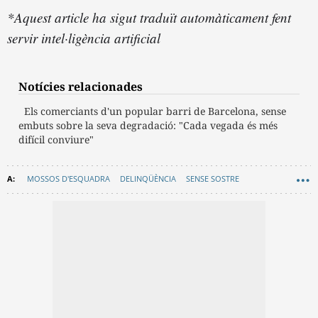
*Aquest article ha sigut traduït automàticament fent
servir intel·ligència artificial
Notícies relacionades
Els comerciants d'un popular barri de Barcelona, sense
embuts sobre la seva degradació: "Cada vegada és més
difícil conviure"
MOSSOS D'ESQUADRA
DELINQÜÈNCIA
SENSE SOSTRE
SANT ANTONI
LLOGUER HABITATGE
CONSUM DE DROGUES
NETEJA