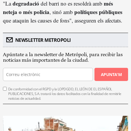
degradació
més
"La
del barri no es resoldrà amb
neteja o més policia
polítiques públiques
, sinó amb
que ataquin les causes de fons", asseguren els afectats.
NEWSLETTER METROPOLI
Apúntate a la newsletter de Metrópoli, para recibir las
noticias más importantes de la ciudad.
APUNTA'M
De conformidad con el RGPD y la LOPDGDD, EL LEÓN DE EL ESPAÑOL
PUBLICACIONES, S.A. tratará los datos facilitados con la finalidad de remitirle
noticias de actualidad.