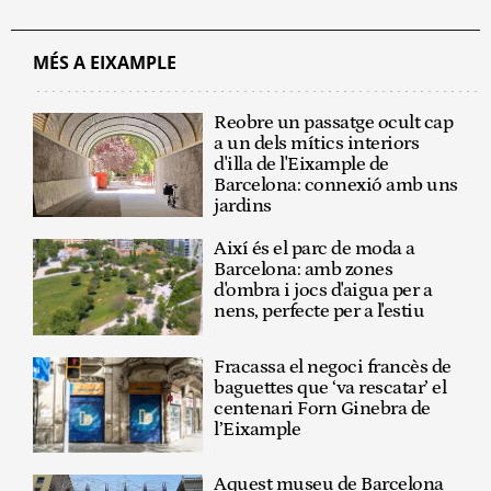
MÉS A EIXAMPLE
Reobre un passatge ocult cap
a un dels mítics interiors
d'illa de l'Eixample de
Barcelona: connexió amb uns
jardins
Així és el parc de moda a
Barcelona: amb zones
d'ombra i jocs d'aigua per a
nens, perfecte per a l'estiu
Fracassa el negoci francès de
baguettes que ‘va rescatar’ el
centenari Forn Ginebra de
l’Eixample
Aquest museu de Barcelona