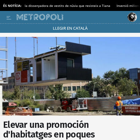
ÉS NOTÍCIA:
la dissenyadora de vestits de núvia que resisteix a Tiana
Inversió milionà
LLEGIR EN CATALÀ
Passa’t al mode estalvi
Elevar una promoción
d'habitatges en poques