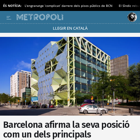
ÉS NOTÍCIA:
L'engranatge ‘complicat’ darrere dels pisos públics de BCN
El Síndic rebu
LLEGIR EN CATALÀ
Passa’t al mode estalvi
Barcelona afirma la seva posició
com un dels principals