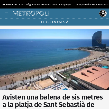
ÉS NOTÍCIA:
L'estratègia de Pisarello en plena campanya
Nou pulmó verd a Poblenou
LLEGIR EN CATALÀ
Passa’t al mode estalvi
Avisten una balena de sis metres
a la platja de Sant Sebastià de