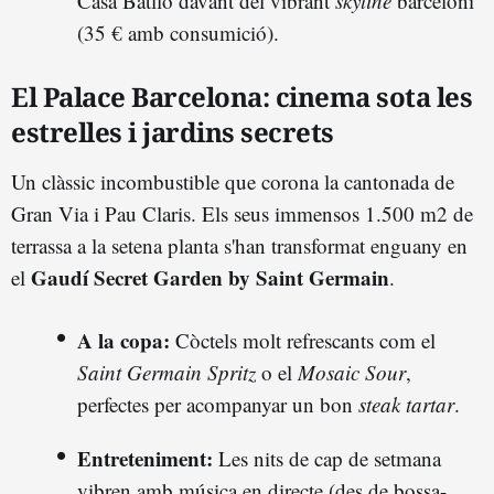
Casa Batlló davant del vibrant
skyline
barceloní
(35 € amb consumició).
El Palace Barcelona: cinema sota les
estrelles i jardins secrets
Un clàssic incombustible que corona la cantonada de
Gran Via i Pau Claris. Els seus immensos 1.500 m2 de
terrassa a la setena planta s'han transformat enguany en
Gaudí Secret Garden by Saint Germain
el
.
A la copa:
Còctels molt refrescants com el
Saint Germain Spritz
o el
Mosaic Sour
,
perfectes per acompanyar un bon
steak tartar
.
Entreteniment:
Les nits de cap de setmana
vibren amb música en directe (des de bossa-