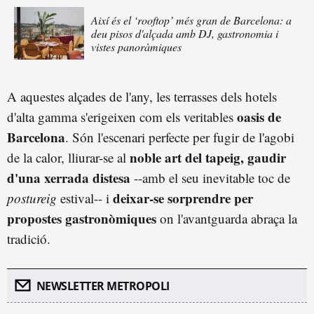
Així és el ‘rooftop’ més gran de Barcelona: a
deu pisos d'alçada amb DJ, gastronomia i
vistes panoràmiques
A aquestes alçades de l'any, les terrasses dels hotels
oasis de
d'alta gamma s'erigeixen com els veritables
Barcelona
. Són l'escenari perfecte per fugir de l'agobi
noble art del tapeig, gaudir
de la calor, lliurar-se al
d'una xerrada distesa
--amb el seu inevitable toc de
deixar-se sorprendre per
postureig
estival-- i
propostes gastronòmiques
on l'avantguarda abraça la
tradició.
NEWSLETTER METROPOLI