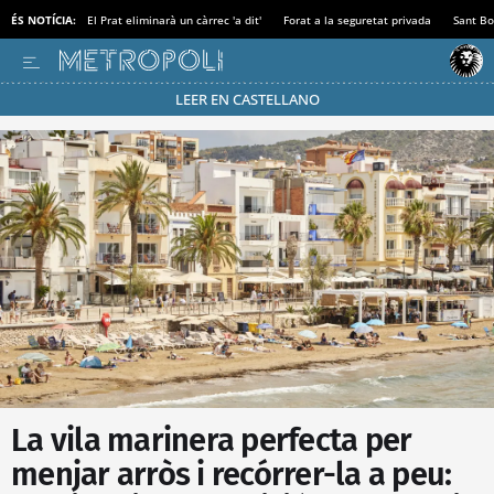
ÉS NOTÍCIA:
El Prat eliminarà un càrrec 'a dit'
Forat a la seguretat privada
Sant Bo
LEER EN CASTELLANO
Passa’t al mode estalvi
La vila marinera perfecta per
menjar arròs i recórrer-la a peu: