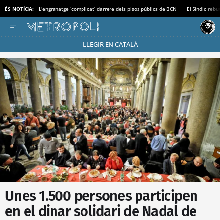
ÉS NOTÍCIA:
L'engranatge ‘complicat’ darrere dels pisos públics de BCN
El Síndic rebu
LLEGIR EN CATALÀ
Passa’t al mode estalvi
Unes 1.500 persones participen
en el dinar solidari de Nadal de