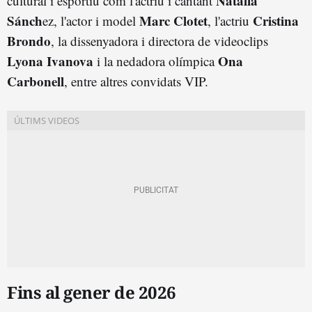
Natalia
cultural i esportiu com l'actriu i cantant
Sánch
Marc Clotet
Cristina
ez, l'actor i model
, l'actriu
Brondo
, la dissenyadora i directora de videoclips
Lyona Ivanova
Ona
i la nedadora olímpica
Carbonell
, entre altres convidats VIP.
Fins al gener de 2026