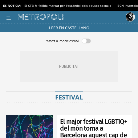
ÉS NOTÍCIA:
El CTB fa fallida marcat per l'escàndol dels abusos sexuals
BCN inverteix
LEER EN CASTELLANO
Passa’t al mode estalvi
FESTIVAL
El major festival LGBTIQ+
del món torna a
Barcelona aquest cap de