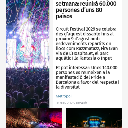
setmana: reunirà 60.000
persones d’uns 80
països
Circuit Festival 2026 se celebra
des d’aquest dissabte fins al
pròxim 9 d’agost amb
esdeveniments repartits en
llocs com Razzmatazz, Fira Gran
Via de L’Hospitalet, el parc
aquàtic Illa Fantasia o Input
Et pot interessar:
Unes 140.000
persones es reuneixen a la
manifestació del Pride a
Barcelona a favor del respecte i
la diversitat
Metrópoli
01/08/2026
08:40h