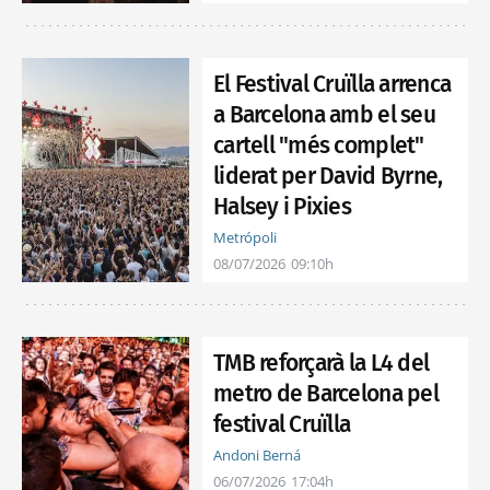
El Festival Cruïlla arrenca
a Barcelona amb el seu
cartell "més complet"
liderat per David Byrne,
Halsey i Pixies
Metrópoli
08/07/2026
09:10h
TMB reforçarà la L4 del
metro de Barcelona pel
festival Cruïlla
Andoni Berná
06/07/2026
17:04h