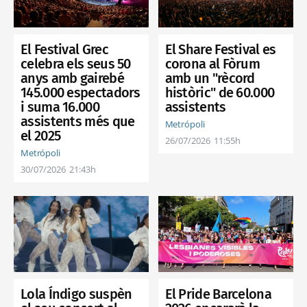
El Share Festival es
El Festival Grec
corona al Fòrum
celebra els seus 50
amb un "rècord
anys amb gairebé
històric" de 60.000
145.000 espectadors
assistents
i suma 16.000
assistents més que
Metrópoli
el 2025
26/07/2026
11:55h
Metrópoli
30/07/2026
21:43h
Lola Índigo suspèn
El Pride Barcelona