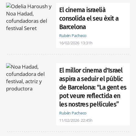
El cinema israelià
consolida el seu èxit a
Barcelona
Rubén Pacheco
16/02/2026
13:31h
El millor cinema d'Israel
aspira a seduir el públic
de Barcelona: “La gent es
pot veure reflectida en
les nostres pel·lícules”
Rubén Pacheco
11/02/2026
22:45h