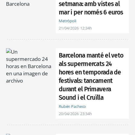
setmana: amb vistes al
mar i per només 6 euros
Metrópoli
21/04/2026
12:34h
Barcelona manté el veto
als supermercats 24
hores en temporada de
festivals: tancament
durant el Primavera
Sound i el Cruïlla
Rubén Pacheco
20/04/2026
23:34h