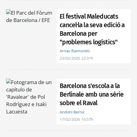
El festival Maleducats
cancel·la la seva edició a
Barcelona per
"problemes logístics"
Arnau Raimundo
23/02/2026
22:31h
Barcelona s'escola a la
Berlinale amb una sèrie
sobre el Raval
Andoni Berná
17/02/2026
16:57h