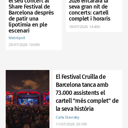
el seu concert al
2026 encararà la
Share Festival de
seva gran nit de
Barcelona després
concerts: cartell
de patir una
complet i horaris
lipotímia en ple
18/07/2026
14:40h
escenari
Metrópoli
25/07/2026
10:05h
El Festival Cruïlla de
Barcelona tanca amb
73.000 assistents el
cartell "més complet" de
la seva història
Carla Stavraky
11/07/2026
20:16h