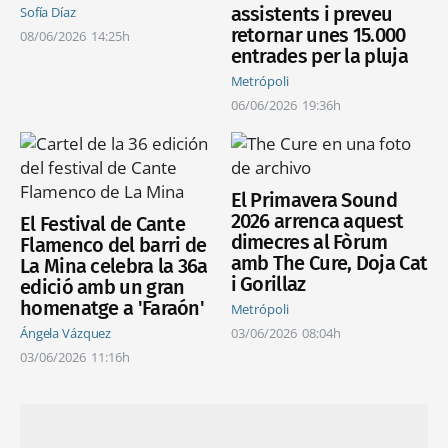
assistents i preveu
Sofía Díaz
retornar unes 15.000
08/06/2026
14:25h
entrades per la pluja
Metrópoli
06/06/2026
19:36h
El Primavera Sound
2026 arrenca aquest
El Festival de Cante
dimecres al Fòrum
Flamenco del barri de
amb The Cure, Doja Cat
La Mina celebra la 36a
i Gorillaz
edició amb un gran
homenatge a 'Faraón'
Metrópoli
Ángela Vázquez
03/06/2026
08:04h
03/06/2026
11:16h