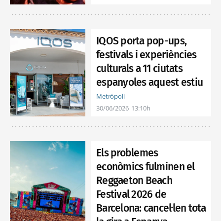
IQOS porta pop-ups,
festivals i experiències
culturals a 11 ciutats
espanyoles aquest estiu
Metrópoli
30/06/2026
13:10h
Els problemes
econòmics fulminen el
Reggaeton Beach
Festival 2026 de
Barcelona: cancel·len tota