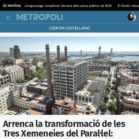
ÉS NOTÍCIA:
L'engranatge ‘complicat’ darrere dels pisos públics de BCN
El Síndic rebu
LEER EN CASTELLANO
Passa’t al mode estalvi
Arrenca la transformació de les
Tres Xemeneies del Paral·lel: