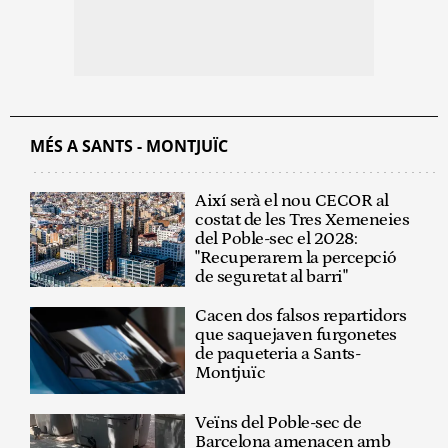
MÉS A SANTS - MONTJUÏC
Així serà el nou CECOR al
costat de les Tres Xemeneies
del Poble-sec el 2028:
"Recuperarem la percepció
de seguretat al barri"
Cacen dos falsos repartidors
que saquejaven furgonetes
de paqueteria a Sants-
Montjuïc
Veïns del Poble-sec de
Barcelona amenacen amb