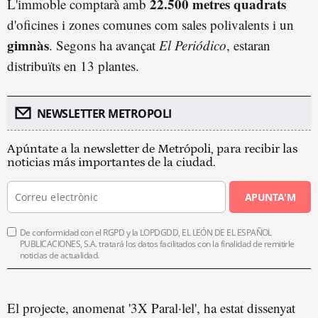
22.500 metres quadrats
L'immoble comptarà amb
d'oficines i zones comunes com sales polivalents i un
gimnàs
. Segons ha avançat
El Periódico
, estaran
distribuïts en 13 plantes.
NEWSLETTER METROPOLI
Apúntate a la newsletter de Metrópoli, para recibir las
noticias más importantes de la ciudad.
APUNTA'M
De conformidad con el RGPD y la LOPDGDD, EL LEÓN DE EL ESPAÑOL
PUBLICACIONES, S.A. tratará los datos facilitados con la finalidad de remitirle
noticias de actualidad.
El projecte, anomenat '3X Paral·lel', ha estat dissenyat