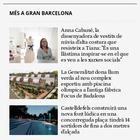
MÉS A GRAN BARCELONA
Anna Cabané, la
dissenyadora de vestits de
núvia d'alta costura que
resisteix a Tiana: "És una
llàstima inspirar-se en el que
es veu a les xarxes socials"
La Generalitat dona llum
verda al nou complex
esportiu amb piscina
olímpica a l'antiga fàbrica
Focus de Badalona
Castelldefels construirà una
nova font lúdica en una
concorreguda plaça: tindrà 14
sortidors de fins a dos metres
d'alçada