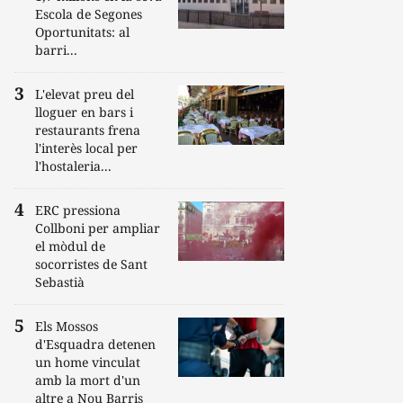
Escola de Segones
Oportunitats: al
barri...
L'elevat preu del
lloguer en bars i
restaurants frena
l'interès local per
l'hostaleria...
ERC pressiona
Collboni per ampliar
el mòdul de
socorristes de Sant
Sebastià
Els Mossos
d'Esquadra detenen
un home vinculat
amb la mort d'un
altre a Nou Barris