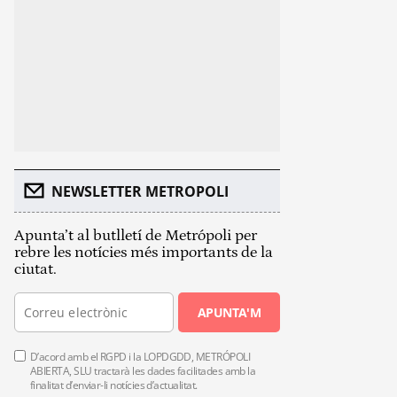
NEWSLETTER METROPOLI
Apunta’t al butlletí de Metrópoli per
rebre les notícies més importants de la
ciutat.
APUNTA'M
D’acord amb el RGPD i la LOPDGDD, METRÓPOLI
ABIERTA, SLU tractarà les dades facilitades amb la
finalitat d’enviar-li notícies d’actualitat.