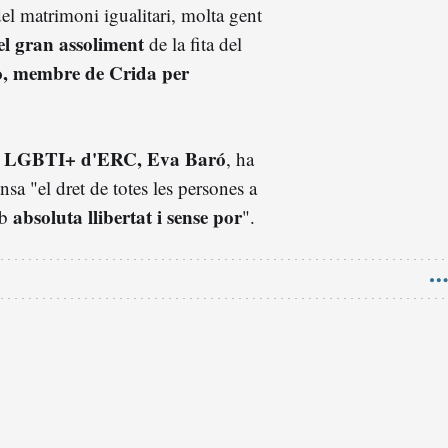
del matrimoni igualitari, molta gent
el
gran assoliment
de la fita del
o, membre
de Crida per
es i LGBTI+ d'ERC, Eva Baró
, ha
nsa "el dret de totes les persones a
absoluta
llibertat
i sense por
mb
".