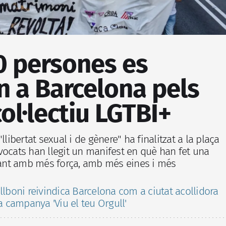
0 persones es
n a Barcelona pels
col·lectiu LGTBI+
llibertat sexual i de gènere" ha finalitzat a la plaça
vocats han llegit un manifest en què han fet una
itant amb més força, amb més eines i més
llboni reivindica Barcelona com a ciutat acollidora
la campanya 'Viu el teu Orgull'