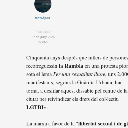
Metrópoli
Publicada
27 de juny 2026
22:06h
Cinquanta anys després que milers de persone
la Rambla
recorreguessin
en una protesta pio
sota el lema
Per una sexualitat lliure
, uns 2.00
manifestants, segons la Guàrdia Urbana, han
tornat a desfilar aquest dissabte pel centre de la
ciutat per reivindicar els drets del col·lectiu
LGTBI+
.
llibertat sexual i de 
La marxa a favor de la "