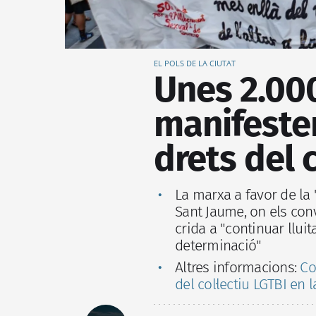
EL POLS DE LA CIUTAT
Unes 2.00
manifeste
drets del 
La marxa a favor de la "
Sant Jaume, on els con
crida a "continuar llu
determinació"
Altres informacions:
Co
del col·lectiu LGTBI en 