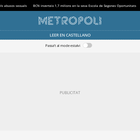
els abusos sexuals
BCN inverteix 1,7 milions en la seva Escola de Segones Oportunitats
LEER EN CASTELLANO
Passa’t al mode estalvi