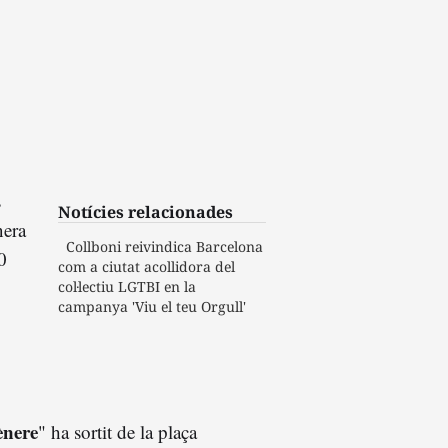
s
Notícies relacionades
nera
Collboni reivindica Barcelona
0
com a ciutat acollidora del
col·lectiu LGTBI en la
campanya 'Viu el teu Orgull'
gènere
" ha sortit de la plaça