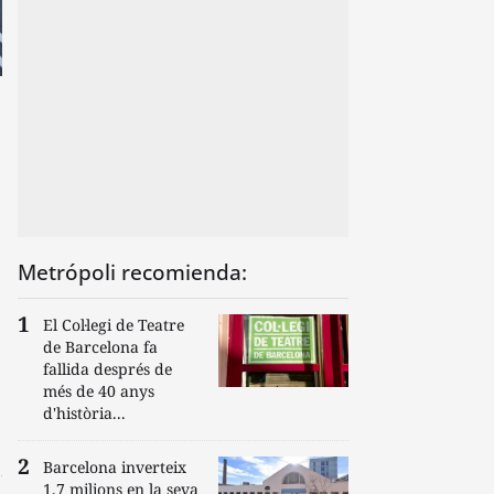
Metrópoli recomienda:
El Col·legi de Teatre
de Barcelona fa
fallida després de
més de 40 anys
d'història...
Barcelona inverteix
1,7 milions en la seva